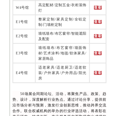
高定配材/定制五金/衣柜装饰
W4号馆
查看
灯
整家定制/家具定制/全铝定
E1号馆
查看
制/门墙柜定制
墙纸墙布/布艺窗帘/智能遮阳
E2号馆
查看
及配套
墙纸墙布/布艺窗帘/墙面饰
E3号馆
材/艺术涂料/地毯/软体家具/
查看
家居饰品
适老家具/适老厨卫/适老软
E4号馆
装/户外家具/户外用品/阳光
查看
房
50场展会同期论坛、活动，将聚焦产品、政策、趋
势、设计，深度解析行业热点。通过讨论分享，提供前
沿市场分析与预测，激发行业创新思维，推动跨界交流
合作。联合权威机构的举办的行业评选活动，将表彰在