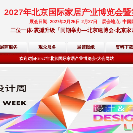
2027年北京国际家居产业博览会
展会日期: 2027年2月25日-2月27日 展会地点:
三位一体·震撼升级「同期举办—北京建博会·北京家
欢迎访问·2027年北京国际家居产业博览会·大会网站
展商服务
观众服务
展馆图纸
资料下
倒计时·距离展会开幕还有
201
天
17
小时
07
分
30
秒
欢迎访问·2027年北京国际家居产业博览会·大会网站
倒计时·距离展会开幕还有
201
天
17
小时
07
分
30
秒