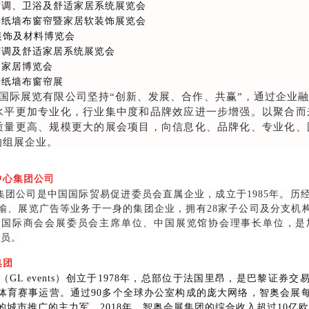
空调、卫浴及舒适家居系统展览会
墙纸墙布窗帘暨家居软装饰展览会
饰及材料博览会
空调及舒适家居系统展览会
制家居博览会
墙纸墙布窗帘展
际展览有限公司坚持“创新、发展、合作、共赢”，通过企业融
水平更加专业化，行业集中度和品牌效应进一步增强。以聚合而
质量更高、规模更大的展会项目，向信息化、品牌化、专业化、
的组展企业。
心集团公司
公司是中国国际贸易促进委员会直属企业，成立于1985年。历经
输、展览广告等业务于一身的集团企业，拥有28家子公司及分支机
国际商会会展委员会主席单位、中国展览馆协会理事长单位，是加
会员。
集团
L events）创立于1978年，总部位于法国里昂，是巴黎证券
育赛事运营。通过90多个全球办公室构成的庞大网络，智奥会展每年主
的城市推广的主力军。2018年，智奥会展集团的综合收入超过10